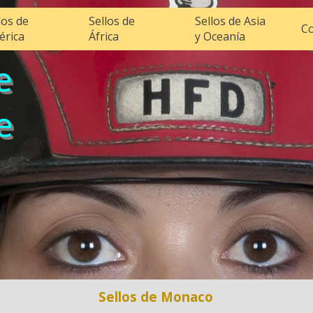
los de
Sellos de
Sellos de Asia
Co
érica
África
y Oceanía
e
e
Sellos de Monaco