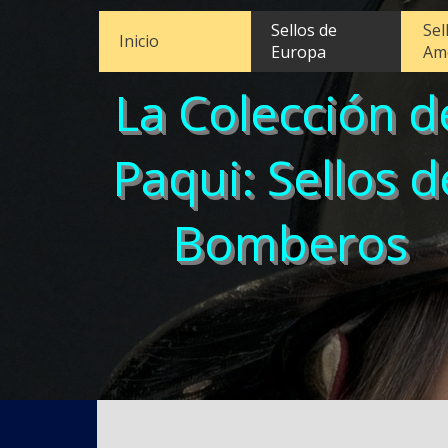
Sellos de
Sel
Inicio
Europa
Am
La Colección d
Paqui: Sellos d
Bomberos