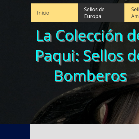
Sellos de
Sel
Inicio
Europa
Am
La Colección d
Paqui: Sellos d
Bomberos