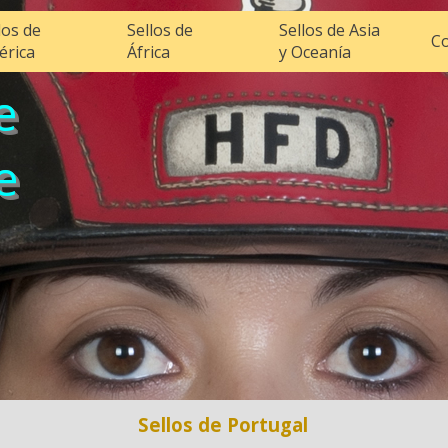
los de
Sellos de
Sellos de Asia
Co
érica
África
y Oceanía
e
e
Sellos de Portugal