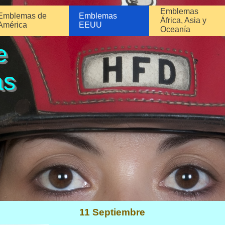
Emblemas
Emblemas de
Emblemas
África, Asia y
América
EEUU
Oceanía
e
as
11 Septiembre