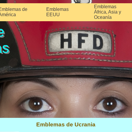
Emblemas
Emblemas de
Emblemas
África, Asia y
América
EEUU
Oceanía
e
as
Emblemas de Ucrania