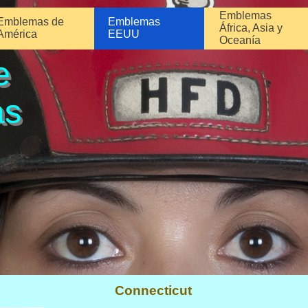
Emblemas
Emblemas de
Emblemas
África, Asia y
América
EEUU
Oceanía
e
as
Connecticut